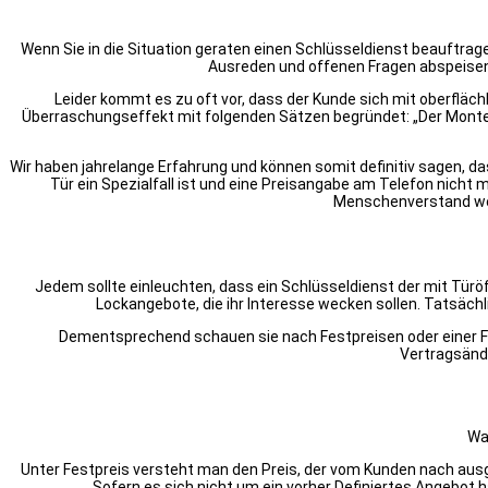
Wenn Sie in die Situation geraten einen Schlüsseldienst beauftra
Ausreden und offenen Fragen abspeisen. 
Leider kommt es zu oft vor, dass der Kunde sich mit oberfläc
Überraschungseffekt mit folgenden Sätzen begründet: „Der Monteur
Wir haben jahrelange Erfahrung und können somit definitiv sagen, dass
Tür ein Spezialfall ist und eine Preisangabe am Telefon nicht m
Menschenverstand wenn
Jedem sollte einleuchten, dass ein Schlüsseldienst der mit Türöff
Lockangebote, die ihr Interesse wecken sollen. Tatsächl
Dementsprechend schauen sie nach Festpreisen oder einer Fe
Vertragsänd
Wa
Unter Festpreis versteht man den Preis, der vom Kunden nach ausge
Sofern es sich nicht um ein vorher Definiertes Angebot h