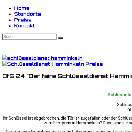
Home
Standorte
Preise
Kontakt
DfS 24 "Der faire Schlüsseldienst Hammi
Schlüsselno
Schlüss
Ih
Ihr Schlüssel ist abgebrochen, die Tür ist zugefallen oder der Schl
zum Festpreis in Hamminkeln? Dann sind sie bei
Durch unsere langjährige Erfahrung bekommen wir jedes
Türschlos