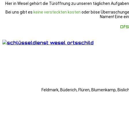
Hier in Wesel gehört die Türöffnung zu unseren täglichen Aufgaben. 
Bei uns gibt es
keine versteckten kosten
oder böse Überraschunge
Namen! Eine ei
DfS
Feldmark, Büderich, Flüren, Blumenkamp, Bislic