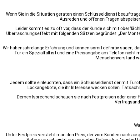
Wenn Sie in die Situation geraten einen Schlüsseldienst beauftra
Ausreden und offenen Fragen abspeisen. 
Leider kommt es zu oft vor, dass der Kunde sich mit oberfläc
Überraschungseffekt mit folgenden Sätzen begründet: „Der Monteur
Wir haben jahrelange Erfahrung und können somit definitiv sagen, dass
Tür ein Spezialfall ist und eine Preisangabe am Telefon nicht m
Menschenverstand wenn
Jedem sollte einleuchten, dass ein Schlüsseldienst der mit Türöff
Lockangebote, die ihr Interesse wecken sollen. Tatsächl
Dementsprechend schauen sie nach Festpreisen oder einer Fe
Vertragsänd
Wa
Unter Festpreis versteht man den Preis, der vom Kunden nach ausge
Sofern es sich nicht um ein vorher Definiertes Angebot h